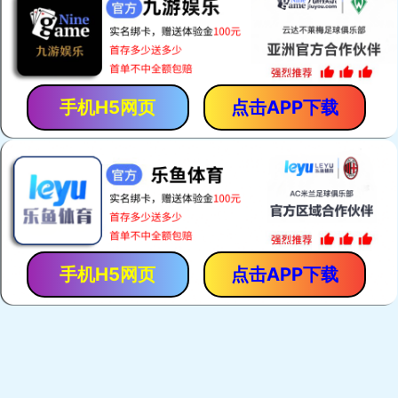
「保胃丹」是「香港馬世良堂」的拳頭產品，自1971年至今暢
銷40多年。產品採用獨門古方，選用優質純中藥，以現代化先