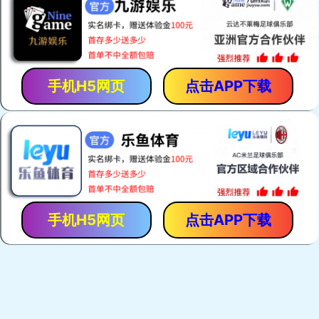
「保胃丹」是「香港馬世良堂」的拳頭產品，自1971年至今暢
銷40多年。產品採用獨門古方，選用優質純中藥，以現代化先