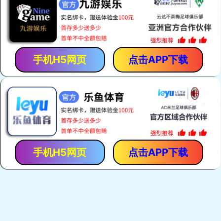
「保胃丹」是「香港馬世良堂」的拳頭產品，自1971年至今暢
銷40多年。產品採用獨門古方，選用優質純中藥，以現代化先