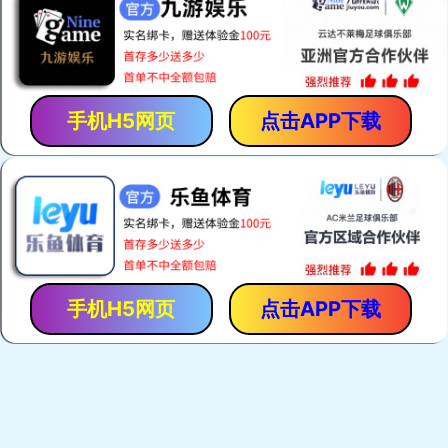
「保胃丹」是「香港馬世良堂」的拳頭產品，自1971年至今暢
銷40多年。產品採用獨門古方，選用優質純中藥，以現代化先