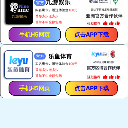
「保胃丹」是「香港馬世良堂」的拳頭產品，自1971年至今暢
銷40多年。產品採用獨門古方，選用優質純中藥，以現代化先