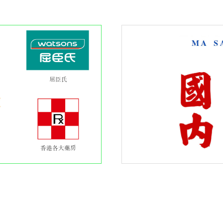
屈臣氏
香港各大藥房