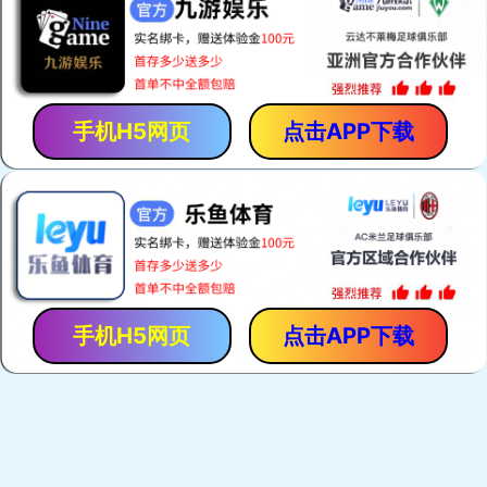
「保胃丹」是「香港馬世良堂」的拳頭產品，自1971年至今暢
銷40多年。產品採用獨門古方，選用優質純中藥，以現代化先