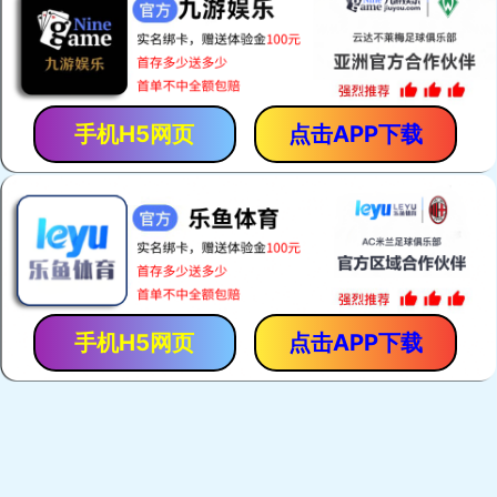
「保胃丹」是「香港馬世良堂」的拳頭產品，自1971年至今暢
銷40多年。產品採用獨門古方，選用優質純中藥，以現代化先