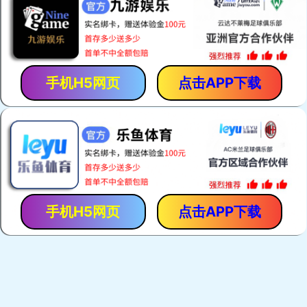
「保胃丹」是「香港馬世良堂」的拳頭產品，自1971年至今暢
銷40多年。產品採用獨門古方，選用優質純中藥，以現代化先