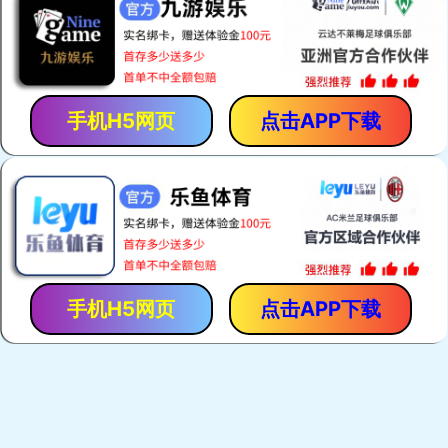
「保胃丹」是「香港馬世良堂」的拳頭產品，自1971年至今暢
銷40多年。產品採用獨門古方，選用優質純中藥，以現代化先