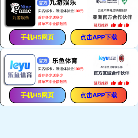
「保胃丹」是「香港馬世良堂」的拳頭產品，自1971年至今暢
銷40多年。產品採用獨門古方，選用優質純中藥，以現代化先