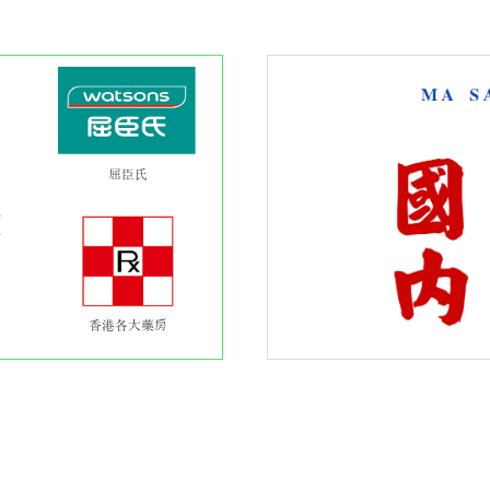
屈臣氏
香港各大藥房