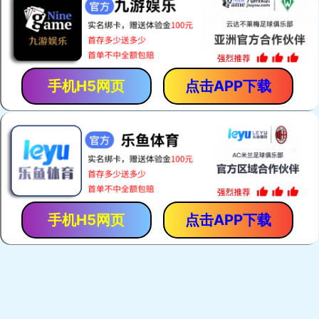
「保胃丹」是「香港馬世良堂」的拳頭產品，自1971年至今暢
銷40多年。產品採用獨門古方，選用優質純中藥，以現代化先