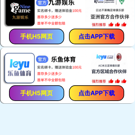
「保胃丹」是「香港馬世良堂」的拳頭產品，自1971年至今暢
銷40多年。產品採用獨門古方，選用優質純中藥，以現代化先