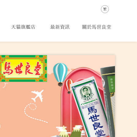
簡
繁
天貓旗艦店
最新資訊
關於馬世良堂