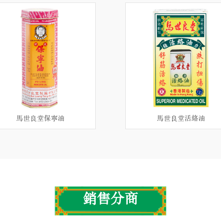
馬世良堂保寧油
馬世良堂活絡油
銷售分商