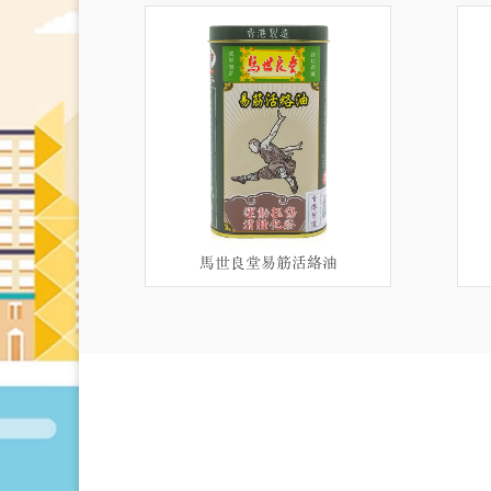
馬世良堂易筋活絡油