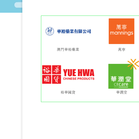
澳門華裕藥業
萬寧
裕華國貨
華潤堂