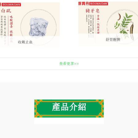
舒胃醒脾
收斂止血
查看更多>>
產品介紹