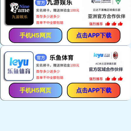
「保胃丹」是「香港馬世良堂」的拳頭產品，自1971年至今暢
銷40多年。產品採用獨門古方，選用優質純中藥，以現代化先